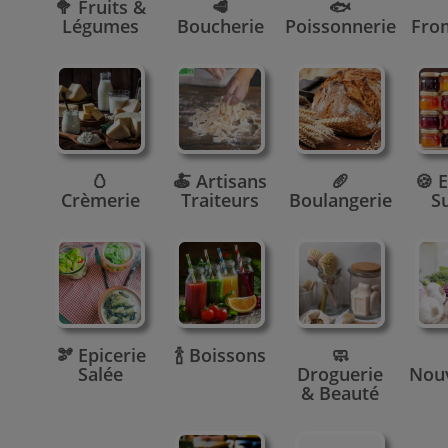
🥦 Fruits &
🥩
🐟
Légumes
Boucherie
Poissonnerie
Fro
🥚
🍝 Artisans
🥖
🍪 E
Crèmerie
Traiteurs
Boulangerie
S
🫘 Epicerie
🍾 Boissons
🧼
Salée
Droguerie
Nou
& Beauté