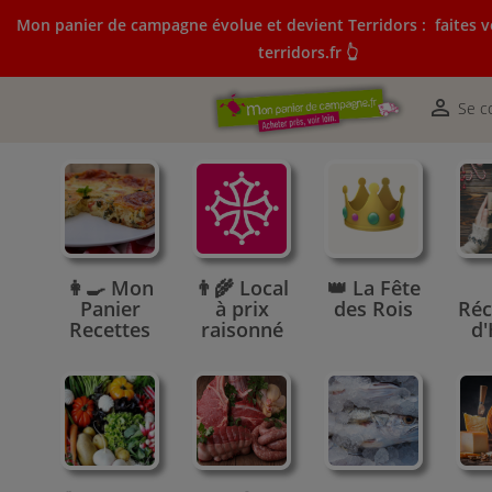
Mon panier de campagne évolue et devient Terridors :
faites v
terridors.fr 👆
Mon panier de campagne évolue et devient Terridors:
courses sur terridors.fr 👆

Se c
👩‍🍳 Mon
👨‍🌾 Local
👑 La Fête
Panier
à prix
des Rois
Réc
Recettes
raisonné
d'