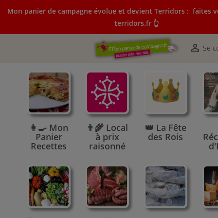
Mon panier de campagne évolue et devient Terridors :
faites v
terridors.fr 👆
Mon panier de campagne évolue et devient Terridors:
courses sur terridors.fr 👆

Se c
👩‍🍳 Mon
👨‍🌾 Local
👑 La Fête
Panier
à prix
des Rois
Réc
Recettes
raisonné
d'