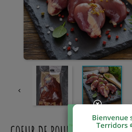

Bienvenue 
Terridors 
COEUR DE POULET, 200 G
Ne plus afficher
ce message