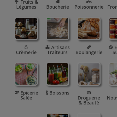
🥦 Fruits &
🥩
🐟
Légumes
Boucherie
Poissonnerie
Fro
🥚
🍝 Artisans
🥖
🍪 E
Crèmerie
Traiteurs
Boulangerie
S
🫘 Epicerie
🍾 Boissons
🧼
Salée
Droguerie
Nou
& Beauté