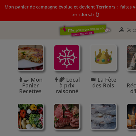
Mon panier de campagne évolue et devient Terridors :
faites v
terridors.fr 👆
Mon panier de campagne évolue et devient Terridors:
courses sur terridors.fr 👆

Se c
👩‍🍳 Mon
👨‍🌾 Local
👑 La Fête
Panier
à prix
des Rois
Réc
Recettes
raisonné
d'