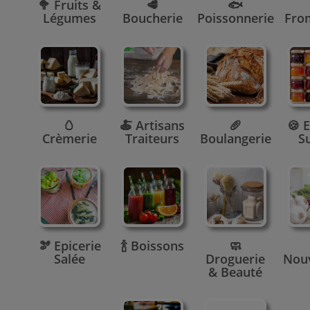
🥦 Fruits &
🥩
🐟
Légumes
Boucherie
Poissonnerie
Fro
🥚
🍝 Artisans
🥖
🍪 E
Crèmerie
Traiteurs
Boulangerie
S
🫘 Epicerie
🍾 Boissons
🧼
Salée
Droguerie
Nou
& Beauté