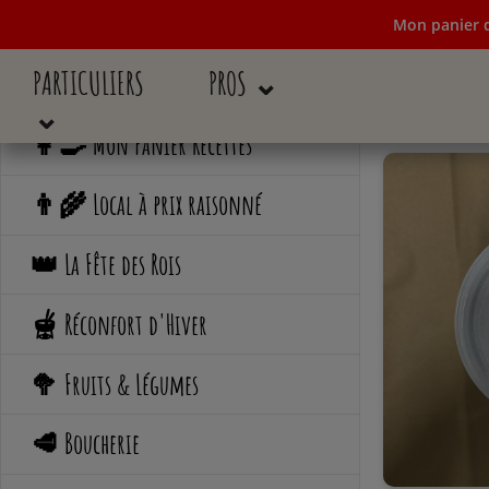
Mon panier d
PARTICULIERS
PROS ⌄
Mon panier de c
⌄
👩‍🍳 Mon Panier Recettes
👨‍🌾 Local à prix raisonné
👑 La Fête des Rois
🫕 Réconfort d'Hiver
🥦 Fruits & Légumes
🥩 Boucherie