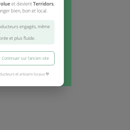
l'agriculture biologique
volue
et devient
Terridors
,
nger bien, bon et local.
ducteurs engagés, même
x
rée et plus fluide.
Continuer sur l’ancien site
ducteurs et artisans locaux 💚