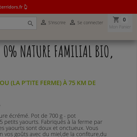
erridors.fr 👆
shopping_cart
0


S'inscrire
Se connecter

r terridors.fr 👆
Mon Panier
 0% NATURE FAMILIAL BIO,
U (LA P'TITE FERME) À 75 KM DE
%
ure écrémé. Pot de 700 g - pot
 5 petits yaourts. Fabriqués à la ferme par
es yaourts sont doux et onctueux. Vous
 vos goûts avec du miel,de la confiture,du