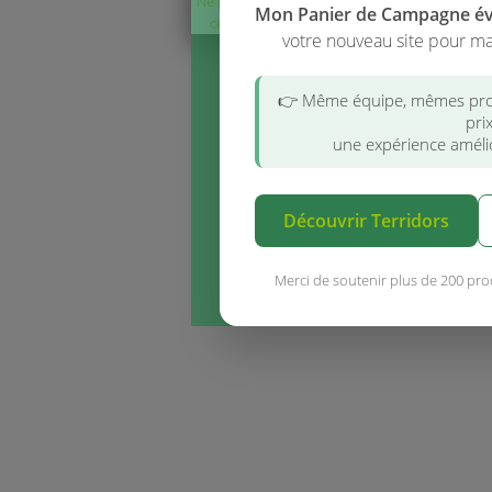
Ne plus afficher
Produit issu de 
Mon Panier de Campagne é
ce message
votre nouveau site pour ma
👉 Même équipe, mêmes pro
pri
une expérience amélio
Découvrir Terridors
Merci de soutenir plus de 200 pro