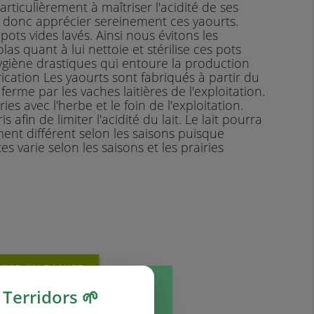
particulièrement à maîtriser l'acidité de ses
 donc apprécier sereinement ces yaourts.
ots vides lavés. Ainsi nous évitons les
olas quant à lui nettoie et stérilise ces pots
ygiène drastiques qui entoure la production
rication Les yaourts sont fabriqués à partir du
 ferme par les vaches laitières de l'exploitation.
es avec l'herbe et le foin de l'exploitation.
is afin de limiter l'acidité du lait. Le lait pourra
ent différent selon les saisons puisque
es varie selon les saisons et les prairies
TER AU PANIER
Terridors 🌱