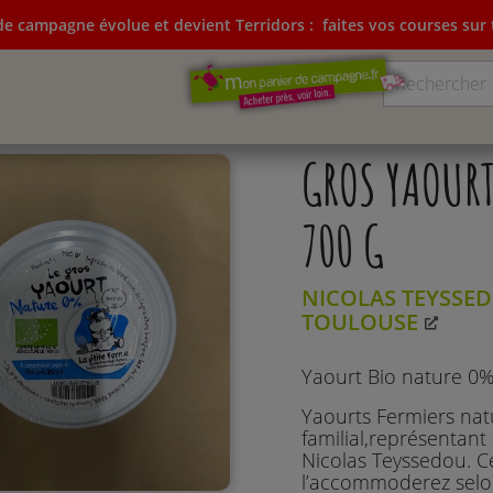
e campagne évolue et devient Terridors :
faites vos courses sur t
ampagne évolue et devient Terridors:
faites vos courses su
GROS YAOURT
700 G
NICOLAS TEYSSEDO
TOULOUSE
Yaourt Bio nature 0
Yaourts Fermiers nat
familial,représentant
Nicolas Teyssedou. C
l’accommoderez selon