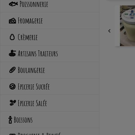
🐟 Poissonnerie
🧀 Fromagerie

🥚 Crèmerie
🍝 Artisans Traiteurs
🥖 Boulangerie
🍪 Epicerie Sucrée
🫘 Epicerie Salée
🍾 Boissons