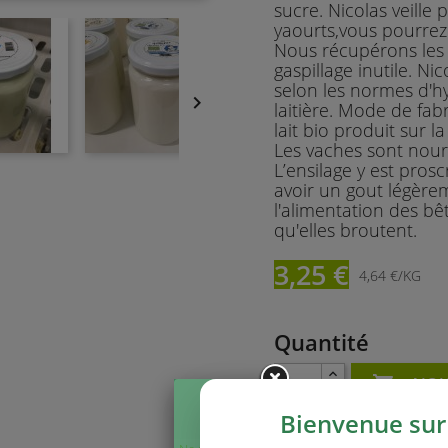
sucre. Nicolas veille 
yaourts,vous pourrez
Nous récupérons les p
gaspillage inutile. Nic
selon les normes d'h

laitière. Mode de fab
lait bio produit sur la
Les vaches sont nourri
L’ensilage y est proscr
avoir un gout légèrem
l'alimentation des bêt
qu'elles broutent.
3,25 €
4,64 €/KG
Quantité

AJOU
Bienvenue sur 