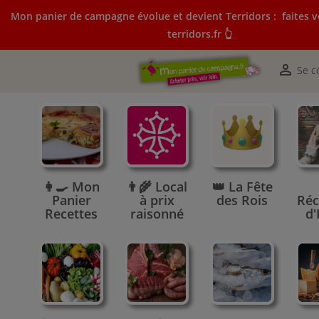
Mon panier de campagne évolue et devient Terridors :
faites v
terridors.fr 👆
Mon panier de campagne évolue et devient Terridors:
courses sur terridors.fr 👆

Se c
👩‍🍳 Mon
👨‍🌾 Local
👑 La Fête
Panier
à prix
des Rois
Réc
Recettes
raisonné
d'