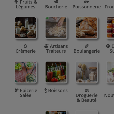
🥦 Fruits &
🥩
🐟
Légumes
Boucherie
Poissonnerie
Fro
🥚
🍝 Artisans
🥖
🍪 E
Crèmerie
Traiteurs
Boulangerie
S
🫘 Epicerie
🍾 Boissons
🧼
Salée
Droguerie
Nou
& Beauté