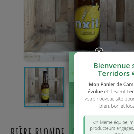
Bienvenue 
Terridors 
Ne plus afficher
ce message
Mon Panier de Ca
évolue
et devient
Ter
votre nouveau site pou
bien, bon et loca
👉 Même équipe, 
BIÈRE BLONDE, OXIT, 33 CL
producteurs engagés