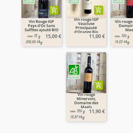
add_shopping_cart
add_shopping_cart
Vin rouge IGP
Vin Rouge IGP
Vin rouge
Vaucluse
Pays d'Oc Sans
Domain
Principauté
Sulfites ajouté BIO
Mae
d'Orange Bio
15,00 €
11,00 €
env. 75 g
env. 750 g
200,00 €/kg
14,53 €/kg
add_shopping_cart
Vin rouge
Minervois,
Domaine des
Maels
11,90 €
env. 750 g
15,87 €/kg