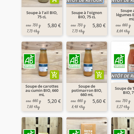
BIENTÔT DE RETOUR
BIENTÔT DE 
Soupe 
Soupe à l'ail BIO,
Soupe à l'oignon
légumes B
75 cL
BIO, 75 cL
m
5,80 €
5,80 €
env. 750 g
env. 750 g
env. 660 g
7,73 €/kg
7,73 €/kg
8,64 €/kg
add_shopping_cart
add_shopping_cart
BIENTÔT DE 
Soupe de carottes
Soupe de
Soupe de 
au cumin BIO, 660
potimarron BIO,
BIO, 7
mL
660 mL
5,20 €
5,60 €
env. 660 g
env. 660 g
env. 750 g
7,88 €/kg
8,48 €/kg
5,27 €/kg