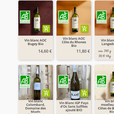
add_shopping_cart
add_shopping_cart
Vin blanc AOC
Vin blanc AOC
Vin bla
Côte du Rhones
Bugey Bio
Langedo
Bio
14,60 €
11,80 €
env. 340 g
39,41 €/kg
add_shopping_cart
add_shopping_cart
Vin blanc
Vin b
Vin Blanc IGP Pays
Colombard,
moelleu
d'Oc Sans Sulfites
Domaine des
Côtes de 
ajouté BIO
Maels
Bi