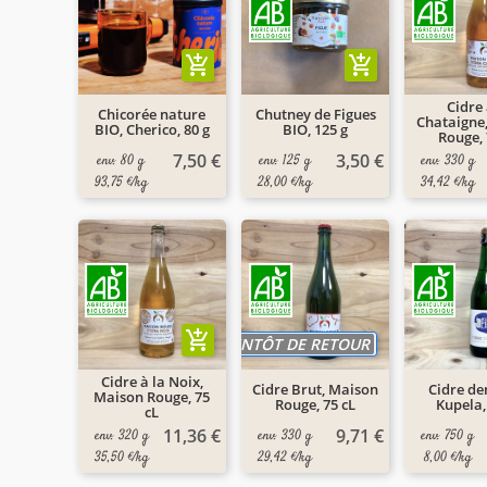
add_shopping_cart
add_shopping_cart
Cidre 
Chicorée nature
Chutney de Figues
Chataigne
BIO, Cherico, 80 g
BIO, 125 g
Rouge, 
7,50 €
3,50 €
env. 80 g
env. 125 g
env. 330 g
93,75 €/kg
28,00 €/kg
34,42 €/kg
add_shopping_cart
BIENTÔT DE RETOUR
Cidre à la Noix,
Cidre Brut, Maison
Cidre de
Maison Rouge, 75
Rouge, 75 cL
Kupela,
cL
11,36 €
9,71 €
env. 320 g
env. 330 g
env. 750 g
35,50 €/kg
29,42 €/kg
8,00 €/kg