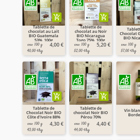
add_shopping_cart
add_shopping_cart
Tablette de
Tablette de
Tablet
chocolat au Lait
chocolat au Noir
Chocolat 
BIO Guatemala
BIO Nicaragua
BIO Nic
53%, 100g
Togo 75%, 100g
4,00 €
5,20 €
env. 100 g
env. 100 g
env. 100 g
40,00 €/kg
52,00 €/kg
57,00 €/kg
add_shopping_cart
add_shopping_cart
Tablette de
Tablette de
Vin bla
Chocolat Noir BIO
chocolat Noir BIO
Borde
Côte d'Ivoire 88%
Pérou 70%
4,30 €
4,40 €
env. 100 g
env. 100 g
43,00 €/kg
44,00 €/kg