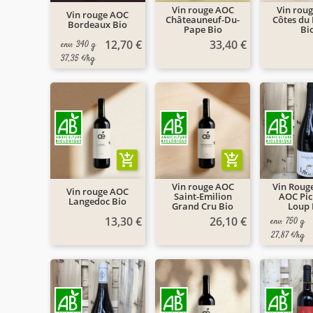
Vin rouge AOC
Vin rou
Vin rouge AOC
Châteauneuf-Du-
Côtes du
Bordeaux Bio
Pape Bio
Bi
12,70 €
33,40 €
env. 340 g
37,35 €/kg
add_shopping_cart
add_shopping_cart
Vin rouge AOC
Vin Roug
Vin rouge AOC
Saint-Emilion
AOC Pic
Langedoc Bio
Grand Cru Bio
Loup 
13,30 €
26,10 €
env. 750 g
27,87 €/kg