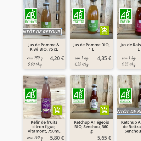
add_shopping_cart
BIENTÔT DE RETOUR
Jus de Pomme &
Jus de Pomme BIO,
Jus de Rais
Kiwi BIO, 75 cL
1 L
L
4,20 €
4,35 €
env. 750 g
env. 1 kg
env. 1 kg
5,60 €/kg
4,35 €/kg
4,35 €/kg
add_shopping_cart
add_shopping_cart
BIENTÔT DE 
Kéfir de fruits
Ketchup Ariégeois
Ketchup A
citron figue,
BIO, Senchou, 360
de Bettra
Vitamont, 750mL
g
Senchou,
5,80 €
5,65 €
env. 750 g