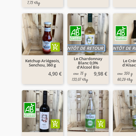
7,73 €/kg
add_shopping_cart
BIENTÔT DE RETOUR
BIENTÔT DE 
Le Chardonnay
Ketchup Ariégeois,
Le Cré
Blanc 0,0%
Senchou, 360 g
d'Alsac
d'Alcool Bio
4,90 €
9,98 €
env. 75 g
env. 350 g
133,07 €/kg
60,29 €/kg
add_shopping_cart
add_shopping_cart