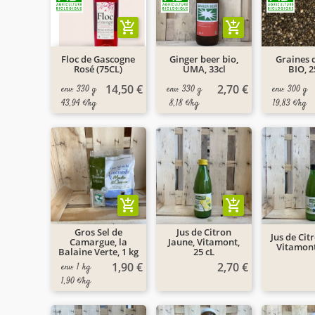
add_shopping_cart
add_shopping_cart
Floc de Gascogne
Ginger beer bio,
Graines 
Rosé (75CL)
UMA, 33cl
BIO, 2
14,50 €
2,70 €
env. 330 g
env. 330 g
env. 300 g
43,94 €/kg
8,18 €/kg
19,83 €/kg
add_shopping_cart
add_shopping_cart
Gros Sel de
Jus de Citron
Jus de Cit
Camargue, la
Jaune, Vitamont,
Vitamont
Balaine Verte, 1 kg
25 cL
1,90 €
2,70 €
env. 1 kg
1,90 €/kg