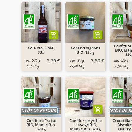
add_shopping_cart
add_shopping_cart
Confiture
Cola bio, UMA,
Confit d'oignons
BIO, Mam
33cl
BIO, 125 g
320
2,70 €
3,50 €
env. 330 g
env. 125 g
env. 320 g
8,18 €/kg
28,00 €/kg
16,56 €/kg
add_shopping_cart
BIENTÔT DE RETOUR
BIENTÔT DE 
Confiture Fraise
Confiture Myrtille
Croustilla
BIO, Mamie Bio,
sauvage BIO,
Biscuite
320 g
Mamie Bio, 320 g
Quercy,