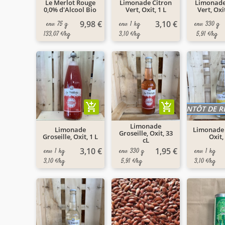
Le Merlot Rouge
Limonade Citron
Limonade
0,0% d'Alcool Bio
Vert, Oxit, 1 L
Vert, Oxi
9,98 €
3,10 €
env. 75 g
env. 1 kg
env. 330 g
133,07 €/kg
3,10 €/kg
5,91 €/kg
add_shopping_cart
add_shopping_cart
BIENTÔT DE 
Limonade
Limonade
Limonade 
Groseille, Oxit, 33
Groseille, Oxit, 1 L
Oxit,
cL
3,10 €
1,95 €
env. 1 kg
env. 330 g
env. 1 kg
3,10 €/kg
5,91 €/kg
3,10 €/kg