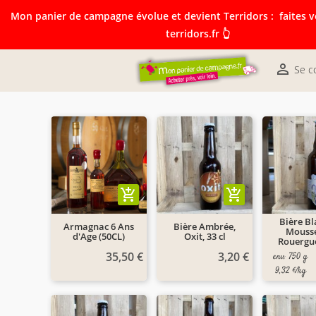
Mon panier de campagne évolue et devient Terridors :
faites v
terridors.fr 👆
Mon panier de campagne évolue et devient Terridors:
courses sur terridors.fr 👆

Se c
add_shopping_cart
add_shopping_cart
Bière Bl
Armagnac 6 Ans
Bière Ambrée,
Mousse
d'Age (50CL)
Oxit, 33 cl
Rouergue
35,50 €
3,20 €
env. 750 g
9,32 €/kg