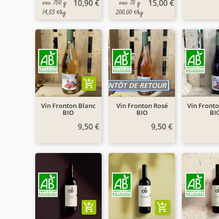
10,90 €
15,00 €
env. 750 g
env. 75 g
14,53 €/kg
200,00 €/kg
add_shopping_cart
BIENTÔT DE RETOUR
Vin Fronton Blanc
Vin Fronton Rosé
Vin Front
BIO
BIO
BI
9,50 €
9,50 €
add_shopping_cart
add_shopping_cart