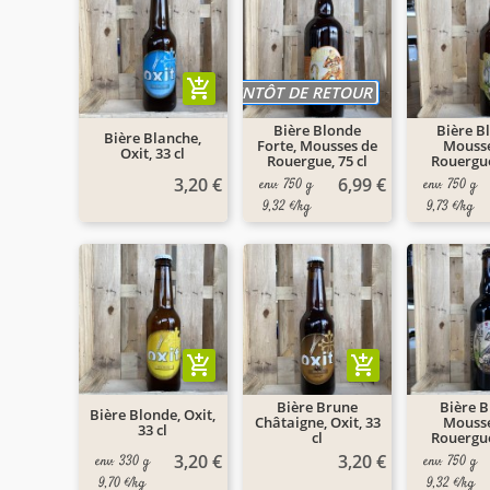
add_shopping_cart
BIENTÔT DE RETOUR
Bière Blonde
Bière B
Bière Blanche,
Forte, Mousses de
Mousse
Oxit, 33 cl
Rouergue, 75 cl
Rouergue
3,20 €
6,99 €
env. 750 g
env. 750 g
9,32 €/kg
9,73 €/kg
add_shopping_cart
add_shopping_cart
Bière Brune
Bière B
Bière Blonde, Oxit,
Châtaigne, Oxit, 33
Mousse
33 cl
cl
Rouergue
3,20 €
3,20 €
env. 330 g
env. 750 g
9,70 €/kg
9,32 €/kg