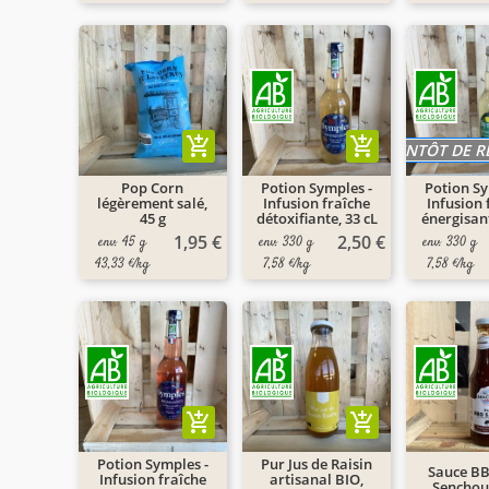
add_shopping_cart
add_shopping_cart
BIENTÔT DE 
Pop Corn
Potion Symples -
Potion Sy
légèrement salé,
Infusion fraîche
Infusion 
45 g
détoxifiante, 33 cL
énergisant
1,95 €
2,50 €
env. 45 g
env. 330 g
env. 330 g
43,33 €/kg
7,58 €/kg
7,58 €/kg
add_shopping_cart
add_shopping_cart
Potion Symples -
Pur Jus de Raisin
Sauce BB
Infusion fraîche
artisanal BIO,
Senchou