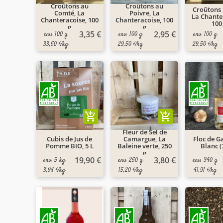
Croûtons au
Croûtons au
Croûtons 
Comté, La
Poivre, La
La Chante
Chanteracoise, 100
Chanteracoise, 100
100
g
g
3,35 €
2,95 €
env. 100 g
env. 100 g
env. 100 g
33,50 €/kg
29,50 €/kg
29,50 €/kg
add_shopping_cart
add_shopping_cart
Fleur de Sel de
Cubis de Jus de
Camargue, La
Floc de G
Pomme BIO, 5 L
Baleine verte, 250
Blanc (
g
19,90 €
3,80 €
env. 5 kg
env. 250 g
env. 340 g
3,98 €/kg
15,20 €/kg
41,91 €/kg