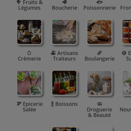
🥦 Fruits &
🥩
🐟
Légumes
Boucherie
Poissonnerie
Fro
🥚
🍝 Artisans
🥖
🍪 E
Crèmerie
Traiteurs
Boulangerie
S
🫘 Epicerie
🍾 Boissons
🧼
Salée
Droguerie
Nou
& Beauté