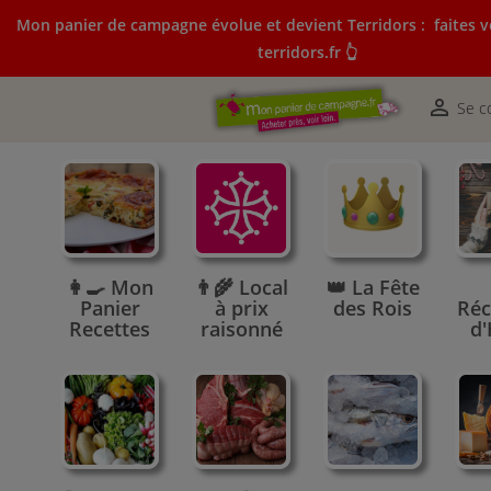
Mon panier de campagne évolue et devient Terridors :
faites v
terridors.fr 👆
Mon panier de campagne évolue et devient Terridors:
courses sur terridors.fr 👆

Se c
👩‍🍳 Mon
👨‍🌾 Local
👑 La Fête
Panier
à prix
des Rois
Réc
Recettes
raisonné
d'