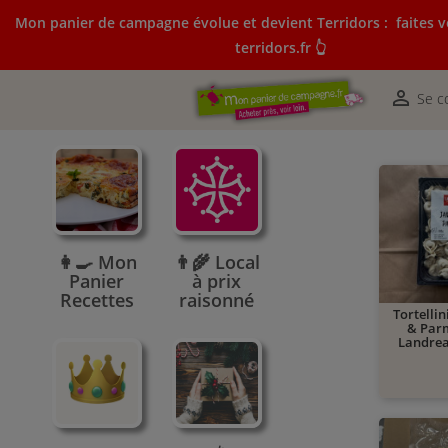
Mon panier de campagne évolue et devient Terridors :
faites v
terridors.fr 👆
Mon panier de campagne évolue et devient Terridors:
courses sur terridors.fr 👆

Se c
👩‍🍳 Mon
👨‍🌾 Local
Panier
à prix
Recettes
raisonné
Tortelli
& Par
Landrea