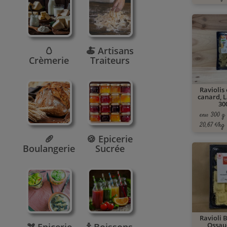
🥚
🍝 Artisans
Crèmerie
Traiteurs
Raviolis 
canard, 
30
env. 300 g
20,67 €/kg
🥖
🍪 Epicerie
Boulangerie
Sucrée
Ravioli 
Ossau-