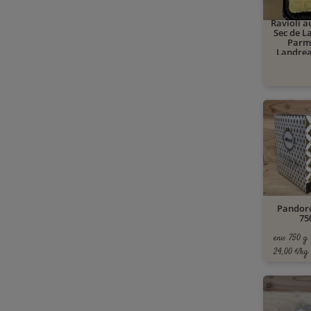
Ravioli 
Sec de L
Parm
Landrea
Pandoro
75
env. 750 g
24,00 €/kg