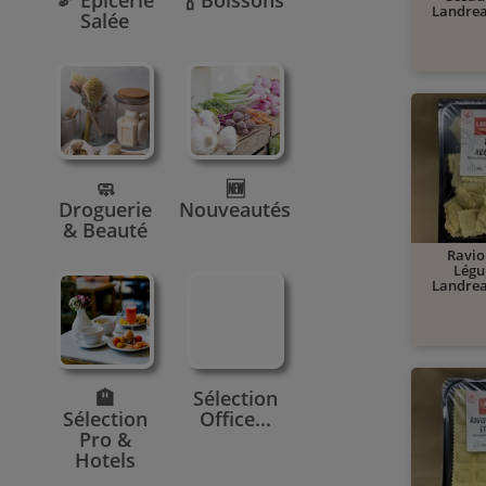
🫘 Epicerie
🍾 Boissons
Landrea
Salée
🧼
🆕
Droguerie
Nouveautés
& Beauté
Ravio
Légu
Landrea
🏨
Sélection
Sélection
Office...
Pro &
Hotels