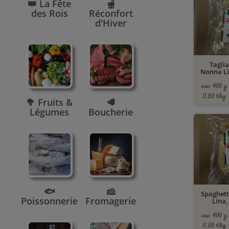
👑 La Fête
🫕
des Rois
Réconfort
d'Hiver
Taglia
Nonna Li
env. 400 g
11,50 €/kg
🥦 Fruits &
🥩
Légumes
Boucherie
🐟
🧀
Spaghett
Poissonnerie
Fromagerie
Lina,
env. 400 g
11,50 €/kg