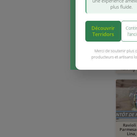
une expérience améli
plus fluide.
Découvrir
Conti
Terridors
l’anc
Conchigl
Merci de soutenir plus 
Lina,
producteurs et artisans l
env. 400 g
11,50 €/kg
BIENTÔT DE 
Ravioli
Parmesa
Lina,