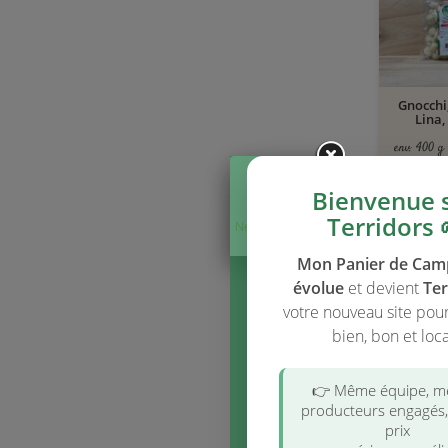
Gnocchi
Lina,
env. 400 g
13,75 €/kg
Bienvenue 
Terridors 
Ne plus afficher
ce message
Mon Panier de Ca
évolue
et devient
Ter
votre nouveau site pou
bien, bon et loca
Feuil
Lasagne
Lina,
👉 Même équipe, 
env. 400 g
producteurs engagés
11,50 €/kg
prix