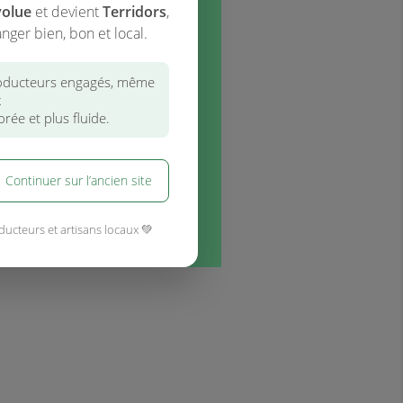
volue
et devient
Terridors
,
Châtaignes, Castaneas
nger bien, bon et local.
7,20 €
env. 1kg
7,20 €/kg
ducteurs engagés, même
x
rée et plus fluide.
Continuer sur l’ancien site
ducteurs et artisans locaux 💚