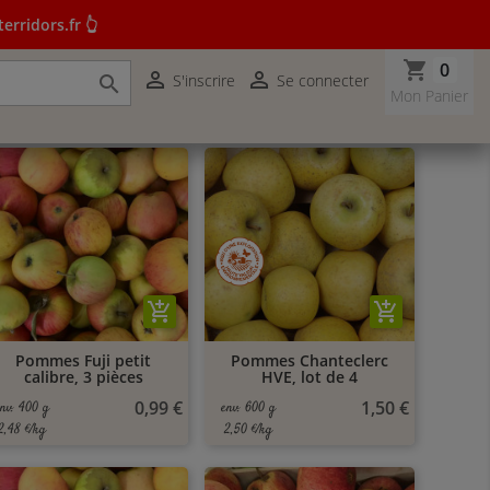
erridors.fr 👆
shopping_cart
0


S'inscrire
Se connecter

r terridors.fr 👆
Mon Panier
add_shopping_cart
add_shopping_cart
Pommes Fuji petit
Pommes Chanteclerc
calibre, 3 pièces
HVE, lot de 4
0,99 €
1,50 €
env. 400 g
env. 600 g
2,48 €/kg
2,50 €/kg