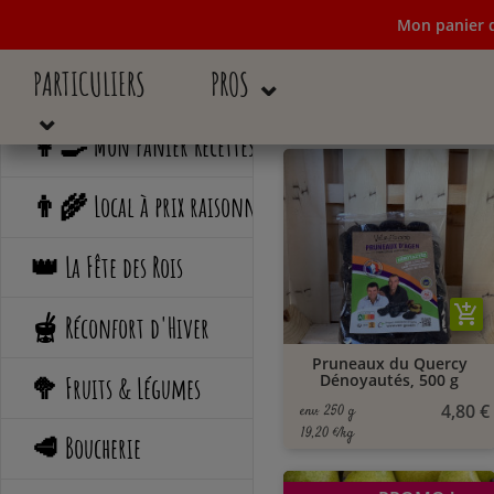
Mon panier d
PARTICULIERS
PROS ⌄
Mon panier de c
⌄
👩‍🍳 Mon Panier Recettes
👨‍🌾 Local à prix raisonné
👑 La Fête des Rois
add_shopping_cart
🫕 Réconfort d'Hiver
Pruneaux du Quercy
Dénoyautés, 500 g
🥦 Fruits & Légumes
4,80 €
env. 250 g
19,20 €/kg
🥩 Boucherie