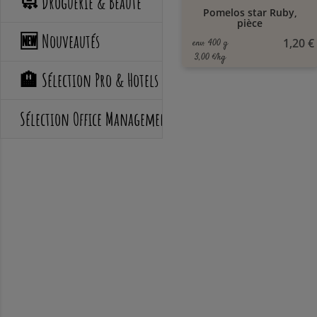
🧼 Droguerie & Beauté
Pomelos star Ruby,
pièce
🆕 Nouveautés
1,20 €
env. 400 g
3,00 €/kg
🏨 Sélection Pro & Hotels
Sélection Office Management