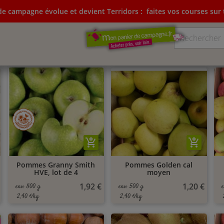
e campagne évolue et devient Terridors :
faites vos courses sur t
ampagne évolue et devient Terridors:
faites vos courses su
add_shopping_cart
add_shopping_cart
Pommes Granny Smith
Pommes Golden cal
HVE, lot de 4
moyen
1,92 €
1,20 €
env. 800 g
env. 500 g
2,40 €/kg
2,40 €/kg