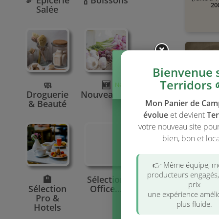
🫘 Epicerie
🍾 Boissons
20
Salée
🚚 À PARTIR
Bienvenue 
Terridors 
🧼
🆕
Ne plus afficher
Droguerie
Nouveautés
ce message
& Beauté
Mon Panier de Ca
évolue
et devient
Ter
Ricotta 
Toulouse
votre nouveau site pou
bien, bon et loca
🚚 À PARTIR
👉 Même équipe, 
producteurs engagés
🏨
Sélection
prix
Sélection
Office...
une expérience améli
Pro &
plus fluide.
Hotels