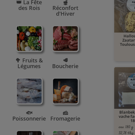
👑 La Fête
🫕
des Rois
Réconfort
d'Hiver
Hallo
Zaatar 
Toulouse
🥦 Fruits &
🥩
Légumes
Boucherie
🐟
🧀
Blanbek,
vache fa
Poissonnerie
Fromagerie
18
env. 180 g
32,78 €/kg