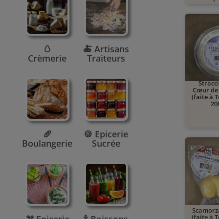
🚚 À PARTIR
🥚
🍝 Artisans
Crèmerie
Traiteurs
Stracci
Cœur de
(faite à 
20
🚚 À PARTIR
🥖
🍪 Epicerie
Boulangerie
Sucrée
Scamorz
(faite à 