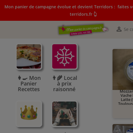
Mon panier de campagne évolue et devient Terridors :
faites v
terridors.fr 👆
Mon panier de campagne évolue et devient Terridors:
courses sur terridors.fr 👆

Se c
👩‍🍳 Mon
👨‍🌾 Local
Panier
à prix
Recettes
raisonné
Mozzar
Vache 
Latte (
Toulouse