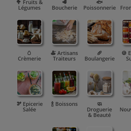
🥦 Fruits &
🥩
🐟
Légumes
Boucherie
Poissonnerie
Fro
🥚
🍝 Artisans
🥖
🍪 E
Crèmerie
Traiteurs
Boulangerie
S
🫘 Epicerie
🍾 Boissons
🧼
Salée
Droguerie
Nou
& Beauté