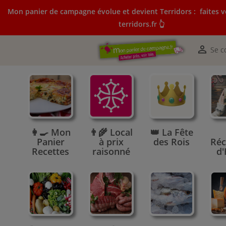
Mon panier de campagne évolue et devient Terridors :
faites v
terridors.fr 👆
Mon panier de campagne évolue et devient Terridors:
courses sur terridors.fr 👆

Se c
👩‍🍳 Mon
👨‍🌾 Local
👑 La Fête
Panier
à prix
des Rois
Réc
Recettes
raisonné
d'