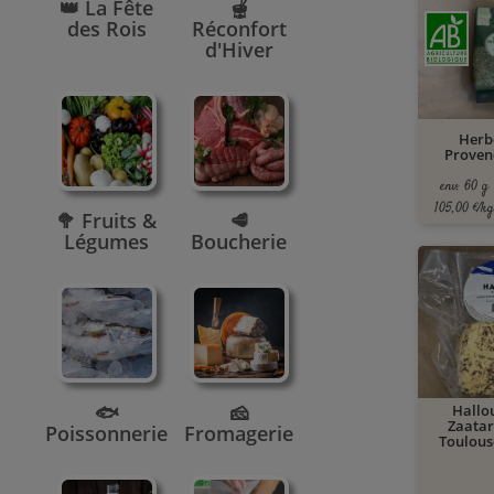
👑 La Fête
🫕
des Rois
Réconfort
d'Hiver
Herb
Provenc
env. 60 g
105,00 €/kg
🥦 Fruits &
🥩
Légumes
Boucherie
🐟
🧀
Hallo
Zaatar 
Poissonnerie
Fromagerie
Toulouse