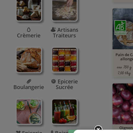
🥚
🍝 Artisans
Crèmerie
Traiteurs
Pain de 
allongé
env. 750 g
7,00 €/kg
🥖
🍪 Epicerie
Boulangerie
Sucrée
Oignon
calibre