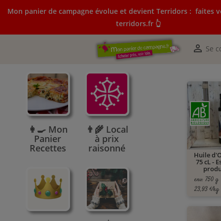
Mon panier de campagne évolue et devient Terridors :
faites v
terridors.fr 👆
Mon panier de campagne évolue et devient Terridors:
courses sur terridors.fr 👆

Se c
👩‍🍳 Mon
👨‍🌾 Local
Panier
à prix
Recettes
raisonné
Huile d'O
75 cL - E
produ
env. 750 g
23,93 €/kg